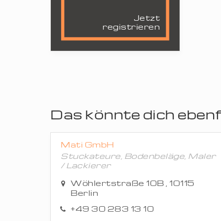
Jetzt
registrieren
Das könnte dich ebenfa
Mati GmbH
Stuckateure, Bodenbeläge, Maler
/ Lackierer
Wöhlertstraße 10B , 10115
Berlin
+49 30 283 13 10