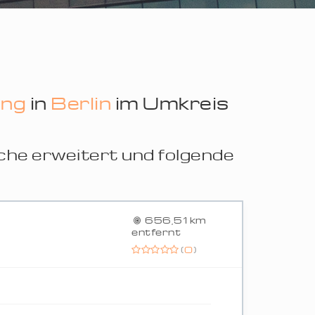
ung
in
Berlin
im Umkreis
che erweitert und folgende
656,51 km
entfernt
(
0
)