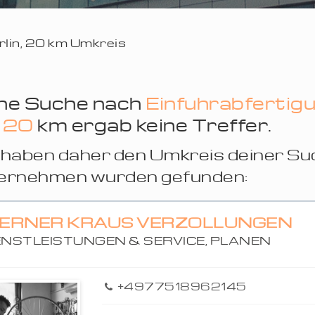
erlin, 20 km Umkreis
ne Suche nach
Einfuhrabfertig
n
20
km ergab keine Treffer.
haben daher den Umkreis deiner Su
ernehmen wurden gefunden:
ERNER KRAUS VERZOLLUNGEN
ENSTLEISTUNGEN & SERVICE, PLANEN
+4977518962145