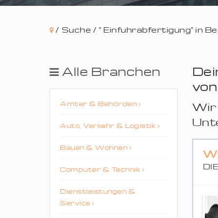
/
Suche /
" Einfuhrabfertigung" in B
Alle Branchen
Dei
vo
Ämter & Behörden
Wir 
Unt
Auto, Verkehr & Logistik
Bauen & Wohnen
W
DI
Computer & Technik
Dienstleistungen &
Service