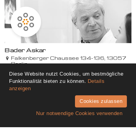
Bader Askar
Falkenberger Chaussee 134-136, 13057
Berlin
11,03 km von dir entfernt
Diese Website nutzt Cookies, um bestmögliche
Funktionalität bieten zu können.
Details
anzeigen
Mehr Ergebnisse anzeigen
Cookies zulassen
Nur notwendige Cookies verwenden