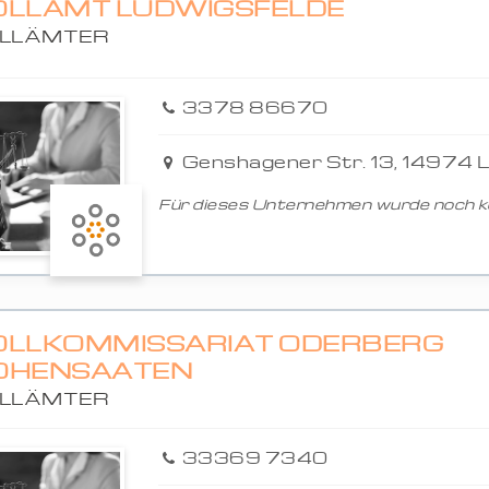
OLLAMT LUDWIGSFELDE
LLÄMTER
3378 86670
Genshagener Str. 13, 14974 
Für dieses Unternehmen wurde noch ke
OLLKOMMISSARIAT ODERBERG
OHENSAATEN
LLÄMTER
33369 7340