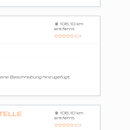
106,10 km
entfernt
(
0
)
ine Beschreibung hinzugefügt.
TELLE
106,10 km
entfernt
(
0
)