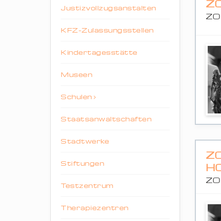
Z
Justizvollzugsanstalten
ZO
KFZ-Zulassungsstellen
Kindertagesstätte
Museen
Schulen
Staatsanwaltschaften
Stadtwerke
Z
Stiftungen
H
ZO
Testzentrum
Therapiezentren