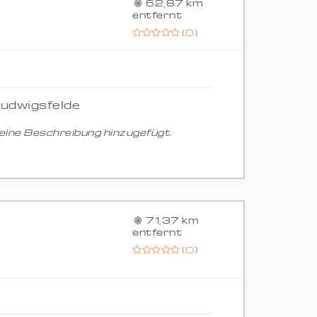
62,87 km
entfernt
(
0
)
Ludwigsfelde
ine Beschreibung hinzugefügt.
71,37 km
entfernt
(
0
)