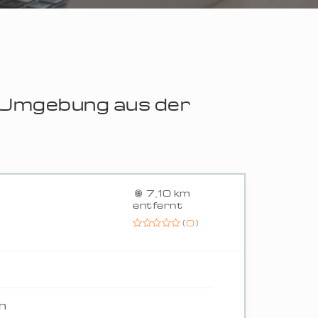
r Umgebung aus der
7,10 km
entfernt
(
0
)
n