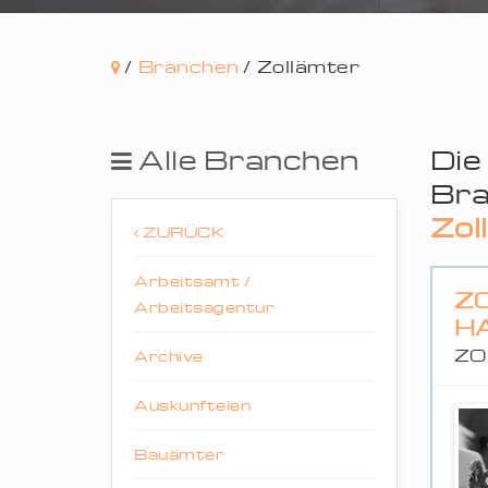
/
Branchen
/
Zollämter
Alle Branchen
Die
Bra
Zol
ZURÜCK
Arbeitsamt /
Z
Arbeitsagentur
H
ZO
Archive
Auskunfteien
Bauämter