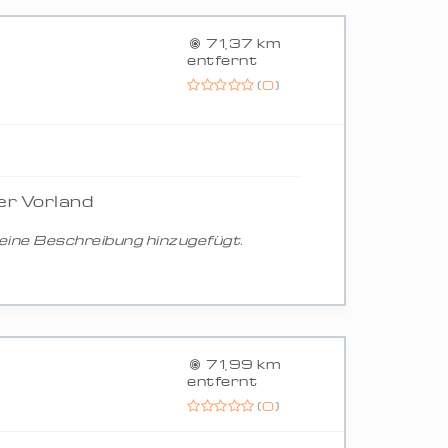
71,37 km
entfernt
(
0
)
er Vorland
ine Beschreibung hinzugefügt.
71,99 km
entfernt
(
0
)