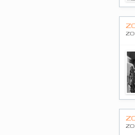
Z
ZO
Z
ZO