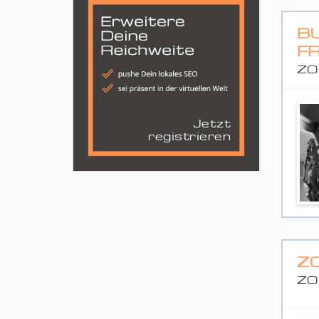
B
F
ZO
Jetzt
registrieren
Z
ZO