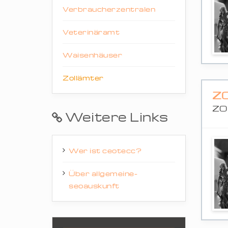
Verbraucherzentralen
Veterinäramt
Waisenhäuser
Zollämter
Z
ZO
Weitere Links
Wer ist ceotecc?
Über allgemeine-
seoauskunft