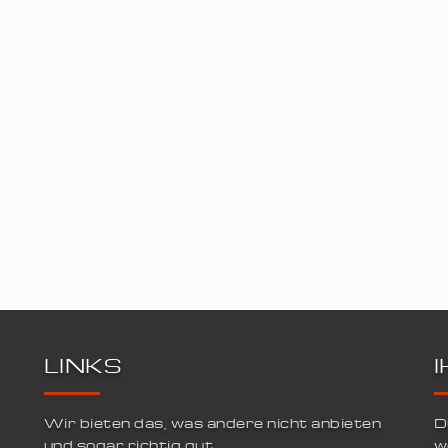
LINKS
Wir bieten das, was andere nicht anbieten
D
und sogar richtig gut.
w