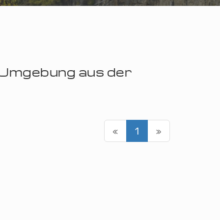
r Umgebung aus der
«
1
»