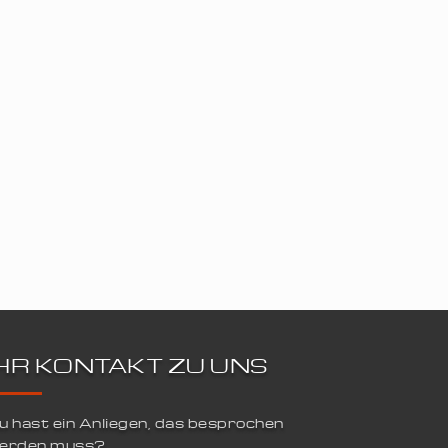
IHR KONTAKT ZU UNS
u hast ein Anliegen, das besprochen
erden muss?