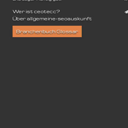
Wer ist ceotecc?
Über allgemeine-seoauskunft
Branchenbuch Glossar