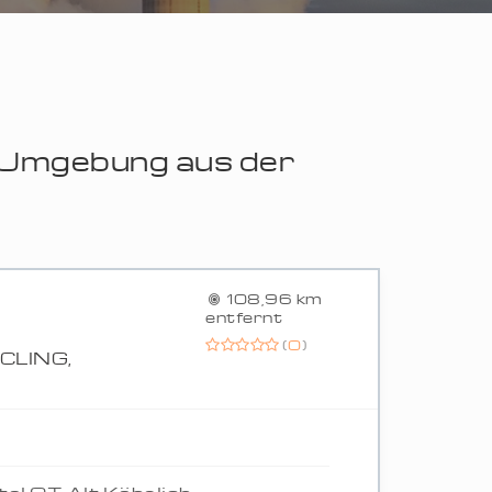
r Umgebung aus der
108,96 km
entfernt
(
0
)
CLING,