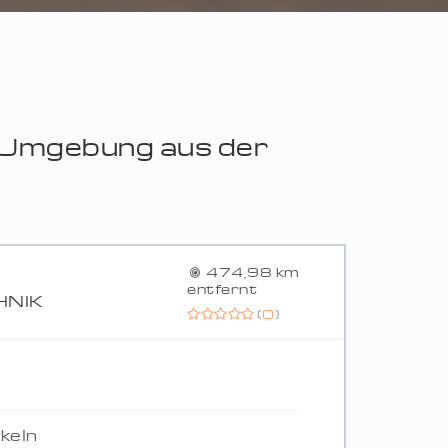
r Umgebung aus der
474,98 km
entfernt
HNIK
(
0
)
keln