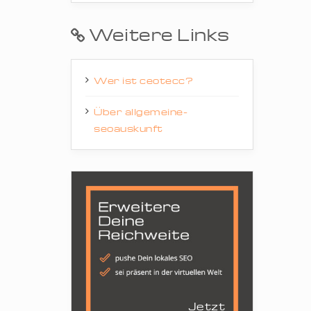
Weitere Links
Wer ist ceotecc?
Über allgemeine-
seoauskunft
Jetzt