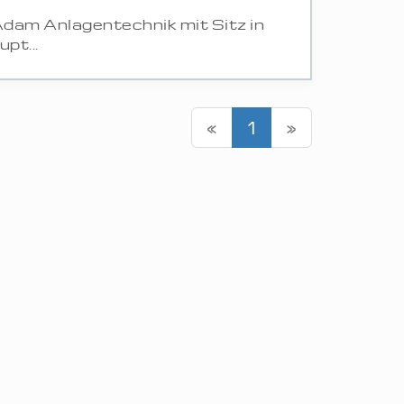
Adam Anlagentechnik mit Sitz in
pt...
«
1
»