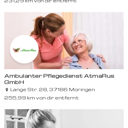
231,29 km von dir entfernt
Ambulanter Pflegedienst AtmaRus
GmbH
Premium
Lange Str. 28, 37186 Moringen
255,99 km von dir entfernt