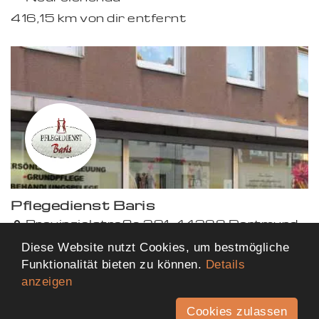
416,15 km von dir entfernt
Premium
Pflegedienst Baris
Provinzialstraße 391, 44388 Dortmund
428,49 km von dir entfernt
Diese Website nutzt Cookies, um bestmögliche
Funktionalität bieten zu können.
Details
anzeigen
Mehr Ergebnisse anzeigen
Cookies zulassen