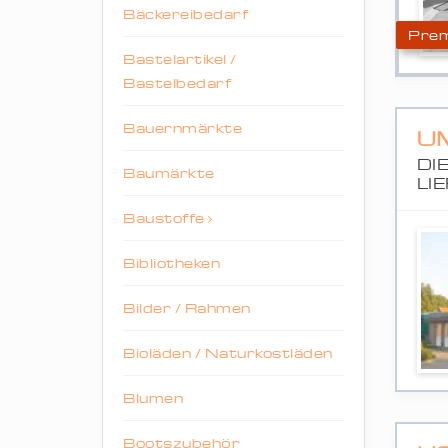
Bäckereibedarf
Prem
Bastelartikel /
Bastelbedarf
Bauernmärkte
U
DI
Baumärkte
LI
Baustoffe
Bibliotheken
Bilder / Rahmen
Bioläden / Naturkostläden
Blumen
Bootszubehör