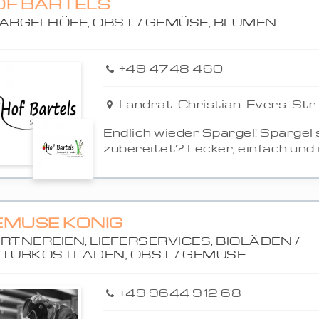
OF BARTELS
ARGELHÖFE, OBST / GEMÜSE, BLUMEN
+49 4748 460
Landrat-Christian-Evers-Str.
Endlich wieder Spargel! Spargel
zubereitet? Lecker, einfach und i
EMÜSE KÖNIG
RTNEREIEN, LIEFERSERVICES, BIOLÄDEN /
TURKOSTLÄDEN, OBST / GEMÜSE
+49 9644 912 68