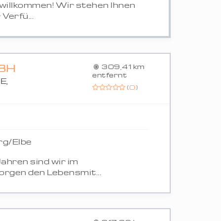
 willkommen! Wir stehen Ihnen
Verfü...
BH
309,41 km
entfernt
E,
(
0
)
N
rg/Elbe
ahren sind wir im
orgen den Lebensmit...