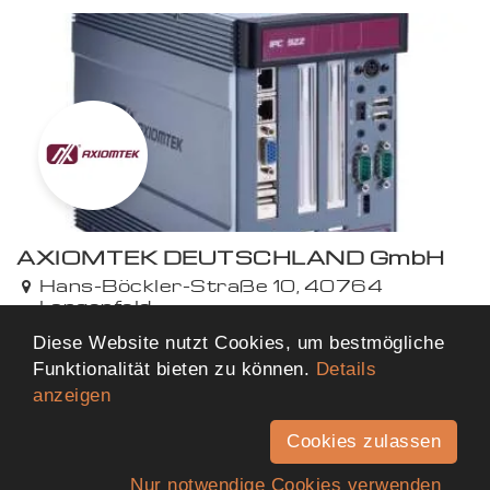
AXIOMTEK DEUTSCHLAND GmbH
Hans-Böckler-Straße 10, 40764
Langenfeld
469,44 km von dir entfernt
Diese Website nutzt Cookies, um bestmögliche
Funktionalität bieten zu können.
Details
anzeigen
Mehr Ergebnisse anzeigen
Cookies zulassen
Nur notwendige Cookies verwenden