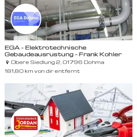
EGA - Elektrotechnische
Gebäudeausrüstung - Frank Köhler
Premium
Obere Siedlung 2, 01796 Dohma
181,80 km von dir entfernt