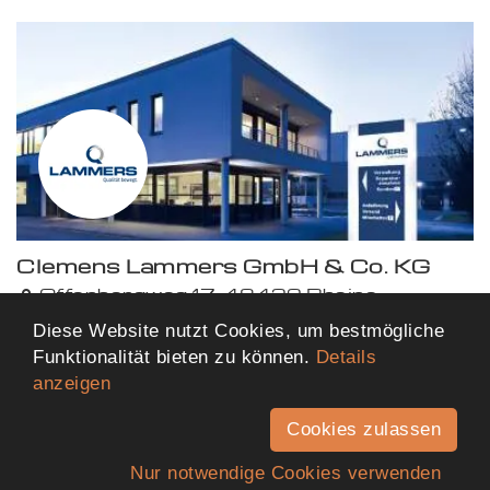
Clemens Lammers GmbH & Co. KG
Offenbergweg 17, 48432 Rheine
402,29 km von dir entfernt
Diese Website nutzt Cookies, um bestmögliche
Funktionalität bieten zu können.
Details
anzeigen
Mehr Ergebnisse anzeigen
Cookies zulassen
Nur notwendige Cookies verwenden