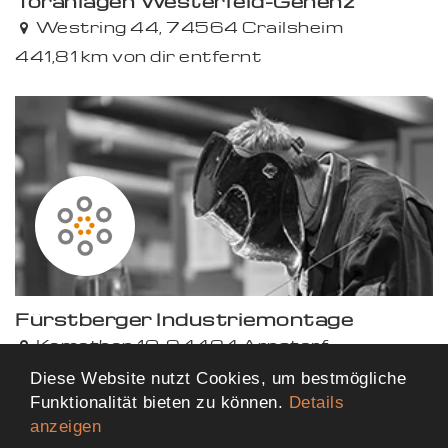
Toranlagen Westerfeld-Genenz
Westring 44, 74564 Crailsheim
441,81 km von dir entfernt
Premium
Fürstberger Industriemontage
Kemathen 10, 94424 Arnstorf
444,55 km von dir entfernt
Diese Website nutzt Cookies, um bestmögliche
Funktionalität bieten zu können.
Details
anzeigen
Mehr Ergebnisse anzeigen