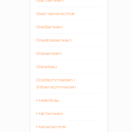
Gerbereien
Getriebetechnik
Gießereien
Glasbläsereien
Glasereien
Gleisbau
Goldschmieden /
Silberschmieden
Hallenbau
Härtereien
Hebetechnik