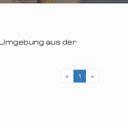
r Umgebung aus der
«
1
»