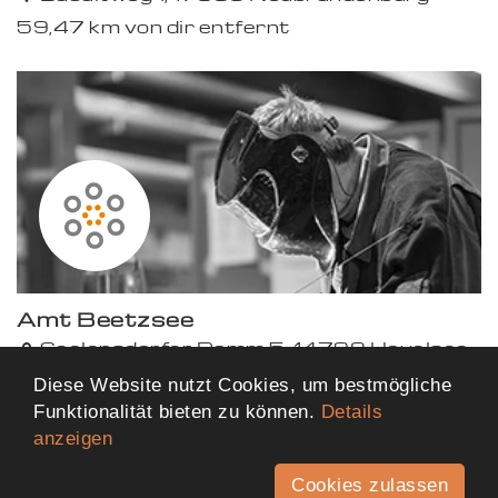
59,47 km von dir entfernt
Amt Beetzsee
Seelensdorfer Damm 5, 14798 Havelsee
61,65 km von dir entfernt
Diese Website nutzt Cookies, um bestmögliche
Funktionalität bieten zu können.
Details
anzeigen
Mehr Ergebnisse anzeigen
Cookies zulassen