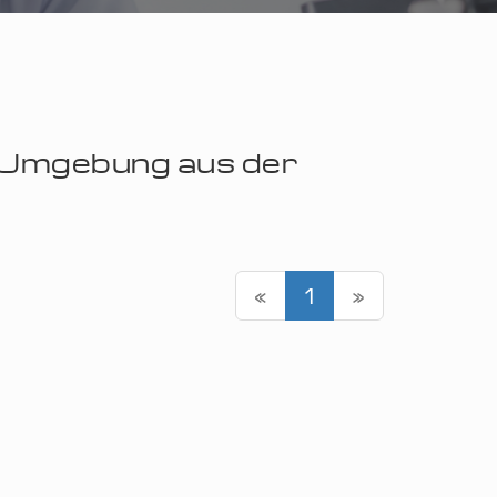
r Umgebung aus der
«
1
»