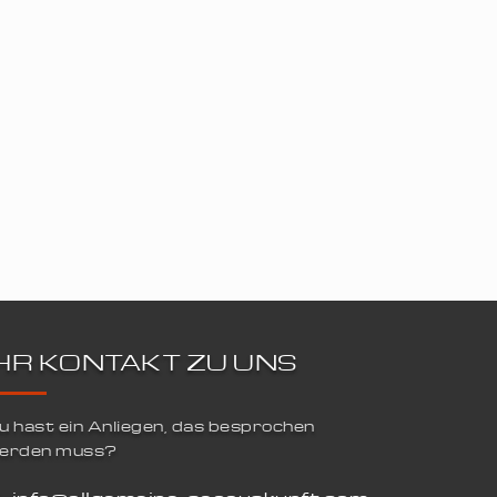
IHR KONTAKT ZU UNS
u hast ein Anliegen, das besprochen
erden muss?