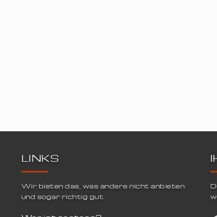
LINKS
Wir bieten das, was andere nicht anbieten
D
und sogar richtig gut.
w