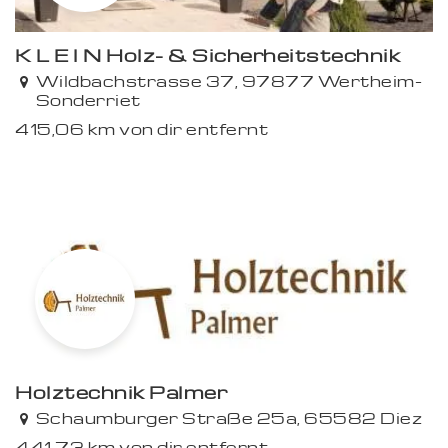
K L E I N Holz- & Sicherheitstechnik
Premium
Wildbachstrasse 37, 97877 Wertheim-
Sonderriet
415,06 km von dir entfernt
Holztechnik Palmer
Premium
Schaumburger Straße 25a, 65582 Diez
441,73 km von dir entfernt