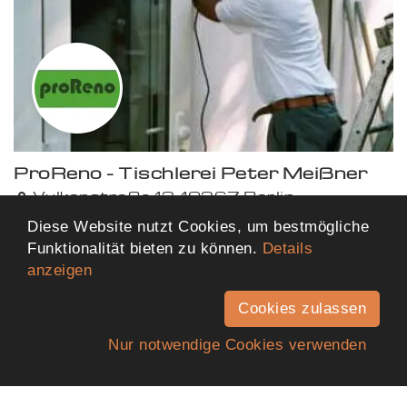
ProReno - Tischlerei Peter Meißner
Vulkanstraße 13, 10367 Berlin
7,59 km von dir entfernt
Diese Website nutzt Cookies, um bestmögliche
Funktionalität bieten zu können.
Details
anzeigen
Mehr Ergebnisse anzeigen
Cookies zulassen
Nur notwendige Cookies verwenden