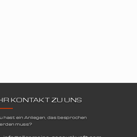
IHR KONTAKT ZU UNS
u hast ein Anliegen, das besprochen
erden muss?