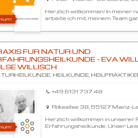
Herzlich willkommen! In meiner 
arbeite ich mit meinem Team ganz
ium!
RAXIS FÜR NATUR UND
RFAHRUNGSHEILKUNDE - EVA WIL
ILSE WILLISCH
TURHEILKUNDE, HEILKUNDE, HEILPRAKTIKE
+49 6131 737 48
Rilkeallee 38, 55127 Mainz-
Herzlich willkommen in unserer 
Erfahrungsheilkunde. Unser Leis
ium!