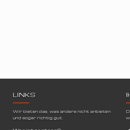
LINKS
Wir bieten das, was andere nicht anbieten
D
und sogar richtig gut.
w