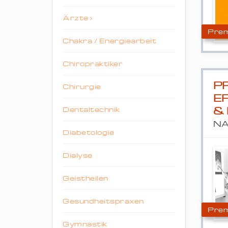
Ärzte
Prem
Chakra / Energiearbeit
Chiropraktiker
P
Chirurgie
E
& 
Dentaltechnik
NA
Diabetologie
Dialyse
Geistheilen
Gesundheitspraxen
Prem
Gymnastik