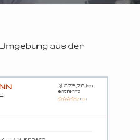
r Umgebung aus der
ANN
376,78 km
entfernt
E,
(
0
)
90403 Nürnberg