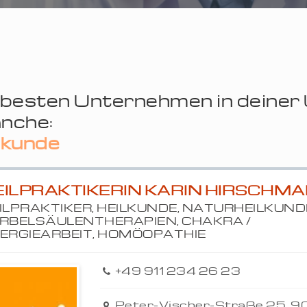
 besten Unternehmen in deine
nche:
lkunde
EILPRAKTIKERIN KARIN HIRSCHM
ILPRAKTIKER, HEILKUNDE, NATURHEILKUND
RBELSÄULENTHERAPIEN, CHAKRA /
ERGIEARBEIT, HOMÖOPATHIE
+49 911 234 26 23
Peter-Vischer-Straße 25, 