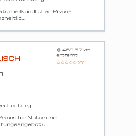
naturheilkundlichen Praxis
heitlic...
459,57 km
entfernt
LISCH
(
0
)
R
Lerchenberg
Praxis für Natur und
tungsangebot u...