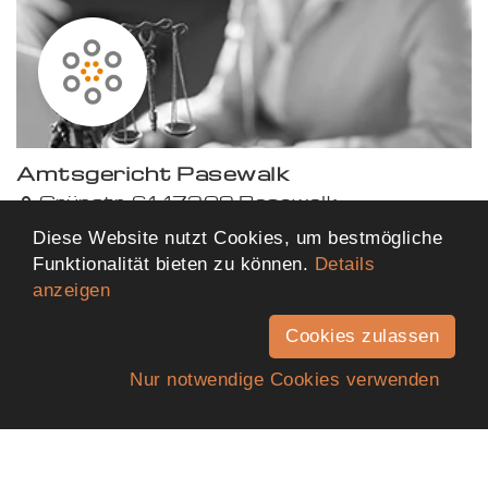
Amtsgericht Pasewalk
Grünstr. 61, 17309 Pasewalk
117,66 km von dir entfernt
Diese Website nutzt Cookies, um bestmögliche
Funktionalität bieten zu können.
Details
anzeigen
Mehr Ergebnisse anzeigen
Cookies zulassen
Nur notwendige Cookies verwenden