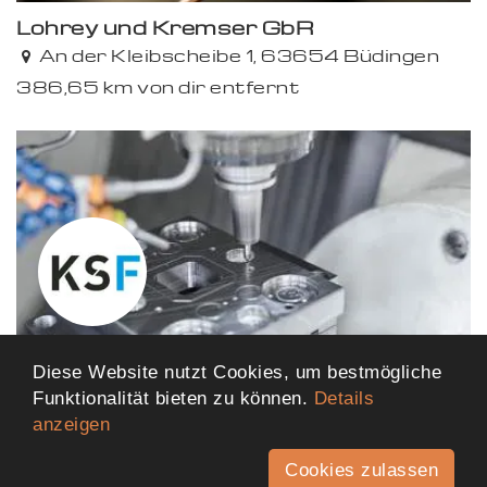
Lohrey und Kremser GbR
An der Kleibscheibe 1, 63654 Büdingen
386,65 km von dir entfernt
KSF- Feinwerktechnik GmbH
Diese Website nutzt Cookies, um bestmögliche
Funktionalität bieten zu können.
Details
Unterer Hardweg 9, 75181 Pforzheim
anzeigen
523,10 km von dir entfernt
Cookies zulassen