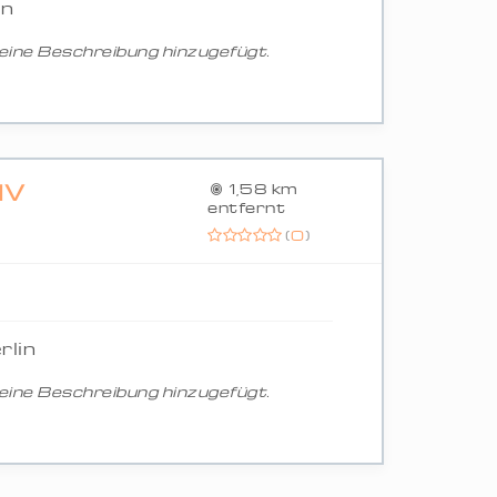
in
ine Beschreibung hinzugefügt.
IV
1,58 km
entfernt
(
0
)
rlin
ine Beschreibung hinzugefügt.