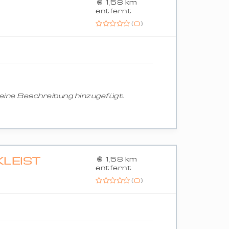
1,58 km
entfernt
(
0
)
ine Beschreibung hinzugefügt.
KLEIST
1,58 km
entfernt
(
0
)