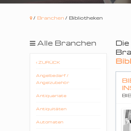
/
Branchen
/
Bibliotheken
Alle Branchen
Die
Bra
Bib
ZURÜCK
Angelbedarf /
BI
Angelzubehör
IN
BI
Antiquariate
Antiquitäten
Automaten