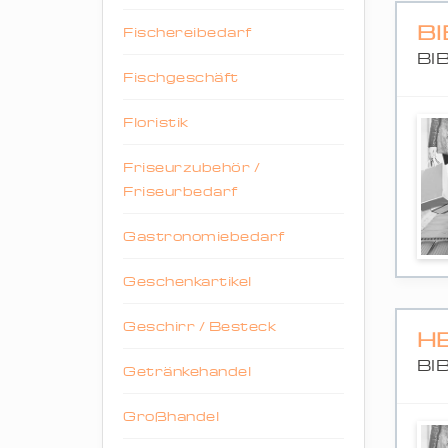
B
Fischereibedarf
BI
Fischgeschäft
Floristik
Friseurzubehör /
Friseurbedarf
Gastronomiebedarf
Geschenkartikel
Geschirr / Besteck
H
BI
Getränkehandel
Großhandel