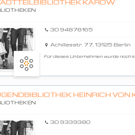
TADTTEILBIBLIOTHEK KAROW
BLIOTHEKEN
30 94878165
Achillesstr. 77, 13125 Berlin
Für dieses Unternehmen wurde noch ke
GENDBIBLIOTHEK HEINRICH VON 
BLIOTHEKEN
30 9339380