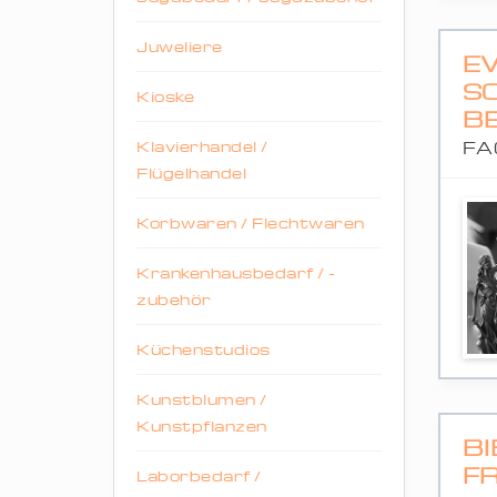
Juweliere
E
S
Kioske
B
Klavierhandel /
FA
Flügelhandel
Korbwaren / Flechtwaren
Krankenhausbedarf / -
zubehör
Küchenstudios
Kunstblumen /
Kunstpflanzen
B
F
Laborbedarf /