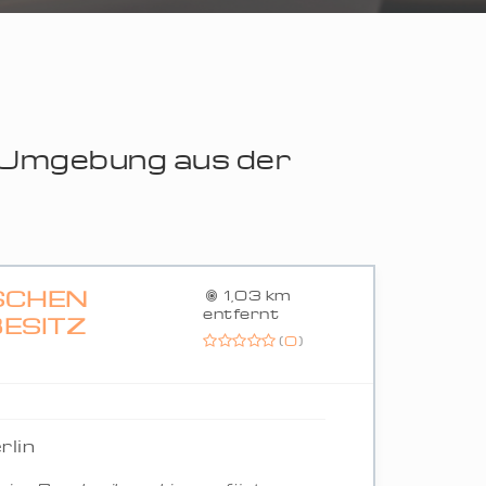
r Umgebung aus der
ISCHEN
1,03 km
entfernt
SITZ
(
0
)
rlin