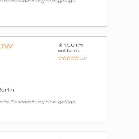
ine Beschreibung hinzugefügt.
TOW
1,58 km
entfernt
(
0
)
erlin
ine Beschreibung hinzugefügt.