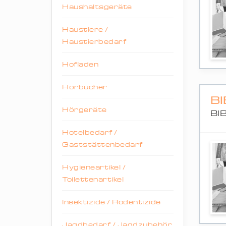
Haushaltsgeräte
Haustiere /
Haustierbedarf
Hofladen
Hörbücher
B
Hörgeräte
BI
Hotelbedarf /
Gaststättenbedarf
Hygieneartikel /
Toilettenartikel
Insektizide / Rodentizide
Jagdbedarf / Jagdzubehör