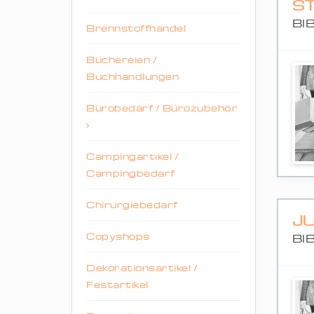
S
BI
Brennstoffhandel
Büchereien /
Buchhandlungen
Bürobedarf / Bürozubehör
Campingartikel /
Campingbedarf
Chirurgiebedarf
JU
Copyshops
BI
Dekorationsartikel /
Festartikel