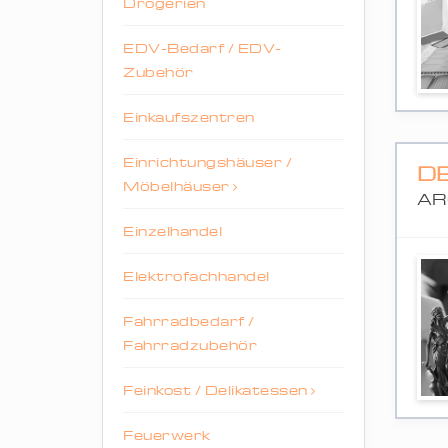
Drogerien
EDV-Bedarf / EDV-
Zubehör
Einkaufszentren
Einrichtungshäuser /
D
Möbelhäuser
AR
Einzelhandel
Elektrofachhandel
Fahrradbedarf /
Fahrradzubehör
Feinkost / Delikatessen
Feuerwerk