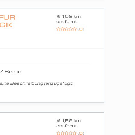
FÜR
1,58 km
entfernt
GIK
(
0
)
7 Berlin
ine Beschreibung hinzugefügt.
1,58 km
entfernt
(
0
)