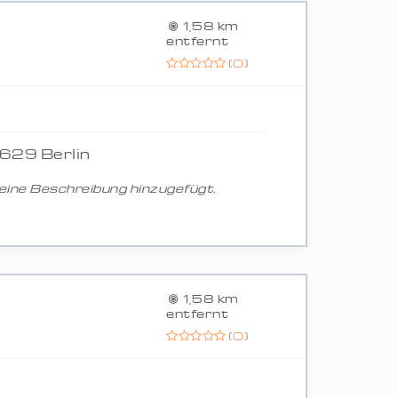
1,58 km
entfernt
(
0
)
2629 Berlin
ine Beschreibung hinzugefügt.
1,58 km
entfernt
(
0
)