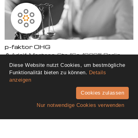
p-faktor OHG
Adolf-Martens-Str. 16a, 12205 Berlin
62,87 km von dir entfernt
Diese Website nutzt Cookies, um bestmögliche
Funktionalität bieten zu können.
Details
anzeigen
Mehr Ergebnisse anzeigen
Cookies zulassen
Nur notwendige Cookies verwenden