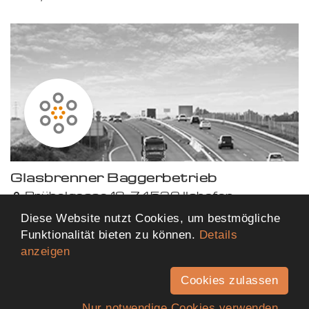
Glasbrenner Baggerbetrieb
Brübelgasse 18, 74532 Ilshofen
446,97 km von dir entfernt
Diese Website nutzt Cookies, um bestmögliche
Funktionalität bieten zu können.
Details
anzeigen
Mehr Ergebnisse anzeigen
Cookies zulassen
Nur notwendige Cookies verwenden