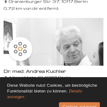
Oranienburger Str. 37, 10117 Berlin
0,72 km von dir entfernt
Dr. med. Andrea Küchler
Albrechtstr. 12, 10117 Berlin
0,72 km von dir entfernt
Diese Website nutzt Cookies, um bestmögliche
Funktionalität bieten zu können.
Details
anzeigen
Mehr Ergebnisse anzeigen
Cookies zulassen